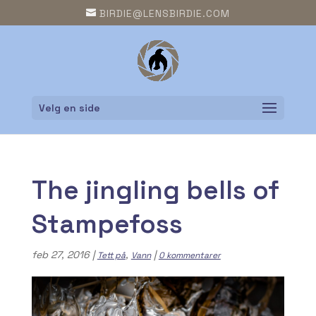
BIRDIE@LENSBIRDIE.COM
Velg en side
The jingling bells of
Stampefoss
feb 27, 2016
|
,
|
Tett på
Vann
0 kommentarer