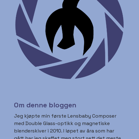
Om denne bloggen
Jeg kjøpte min første Lensbaby Composer
med Double Glass-optikk og magnetiske
blenderskiver i 2010. I løpet av åra som har
gått har jeg skaffet meg stort sett det meste