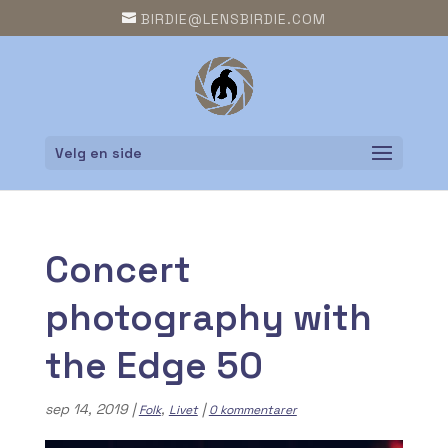
BIRDIE@LENSBIRDIE.COM
Velg en side
Concert
photography with
the Edge 50
sep 14, 2019
|
,
|
Folk
Livet
0 kommentarer