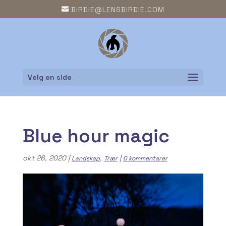
BIRDIE@LENSBIRDIE.COM
Velg en side
Blue hour magic
okt 26, 2020
|
,
|
Landskap
Trær
0 kommentarer