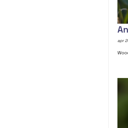
An
apr 2
Wood