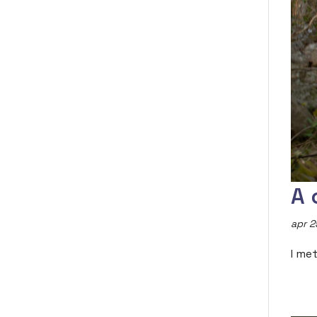
A 
apr 2
I me