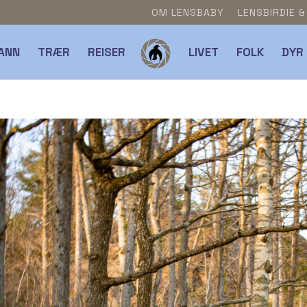
OM LENSBABY
LENSBIRDIE 
ANN
TRÆR
REISER
LIVET
FOLK
DYR