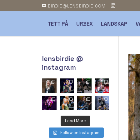
BIRDIE@LENSBIRDIE.COM
TETT PÅ
URBEX
LANDSKAP
V
lensbirdie @
instagram
Load More
Follow on Instagram