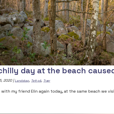
chilly day at the beach cause
5, 2020
|
,
,
Landskap
Tett på
Trær
t with my friend Elin again today, at the same beach we vis