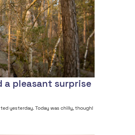
d a pleasant surprise
ited yesterday. Today was chilly, though!