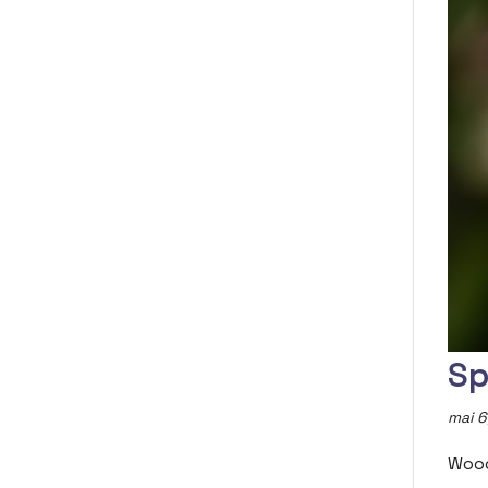
Sp
mai 6
Wood