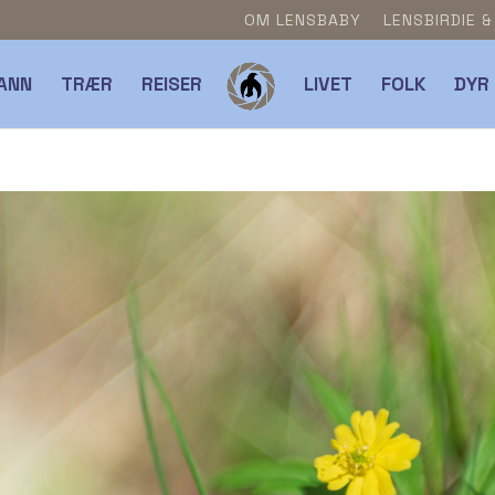
OM LENSBABY
LENSBIRDIE 
ANN
TRÆR
REISER
LIVET
FOLK
DYR