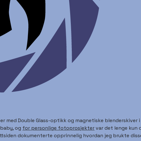
 med Double Glass-optikk og magnetiske blenderskiver i 20
sbaby, og
for personlige fotoprosjekter
var det lenge kun d
tsiden dokumenterte opprinnelig hvordan jeg brukte disse