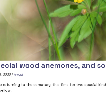
ecial wood anemones, and s
1, 2020
|
Tett på
ep returning to the cemetery, this time for two special k
yellow.