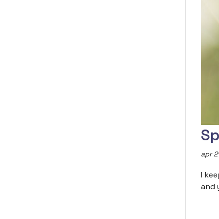
Sp
apr 2
I ke
and 