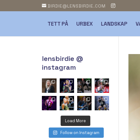
BIRDIE@LENSBIRDIE.COM
TETT PÅ
URBEX
LANDSKAP
V
lensbirdie @
instagram
Load More
Follow on Instagram