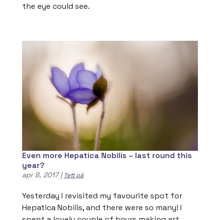
the eye could see.
Even more Hepatica Nobilis – last round this
year?
apr 8, 2017
|
Tett på
Yesterday I revisited my favourite spot for
Hepatica Nobilis, and there were so many! I
spent a lovely couple of hours making art