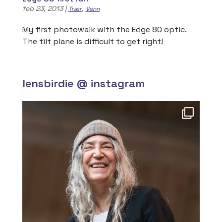
feb 23, 2013
|
,
Trær
Vann
My first photowalk with the Edge 80 optic.
The tilt plane is difficult to get right!
lensbirdie @ instagram