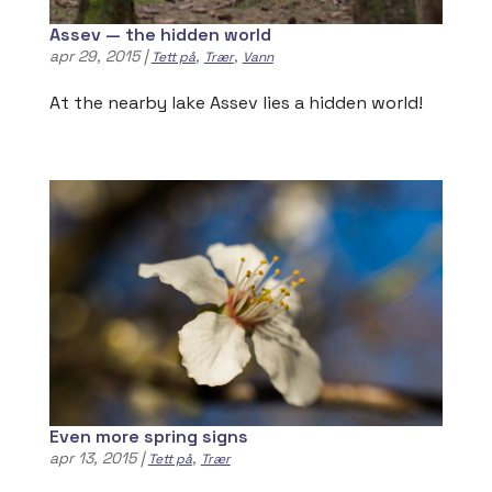
Assev — the hidden world
apr 29, 2015
|
,
,
Tett på
Trær
Vann
At the nearby lake Assev lies a hidden world!
Even more spring signs
apr 13, 2015
|
,
Tett på
Trær