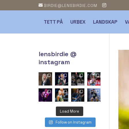
BIRDIE@LENSBIRDIE.COM
TETT PÅ
URBEX
LANDSKAP
V
lensbirdie @
instagram
Load More
Follow on Instagram