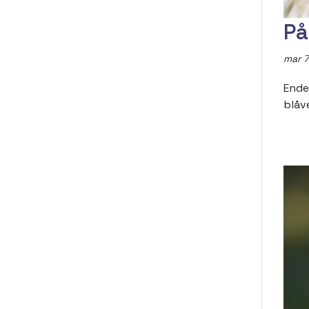
På
mar 7
Ende
blåve