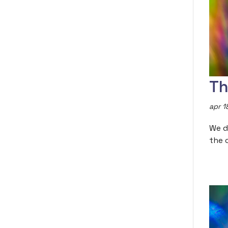
Th
apr 1
We d
the 