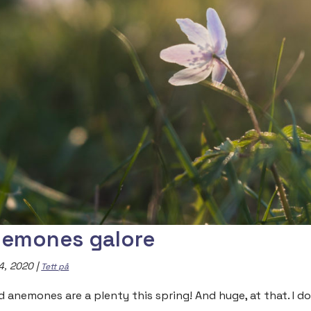
emones galore
4, 2020
|
Tett på
 anemones are a plenty this spring! And huge, at that. I don