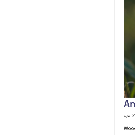
An
apr 2
Wood