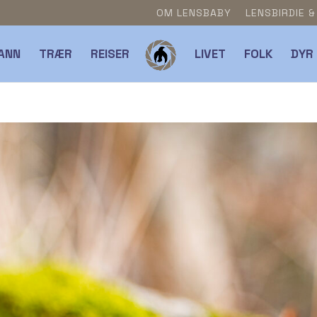
OM LENSBABY
LENSBIRDIE 
ANN
TRÆR
REISER
LIVET
FOLK
DYR