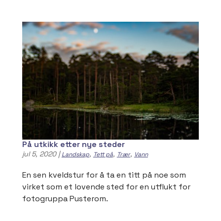
På utkikk etter nye steder
jul 5, 2020
|
,
,
,
Landskap
Tett på
Trær
Vann
En sen kveldstur for å ta en titt på noe som
virket som et lovende sted for en utflukt for
fotogruppa Pusterom.