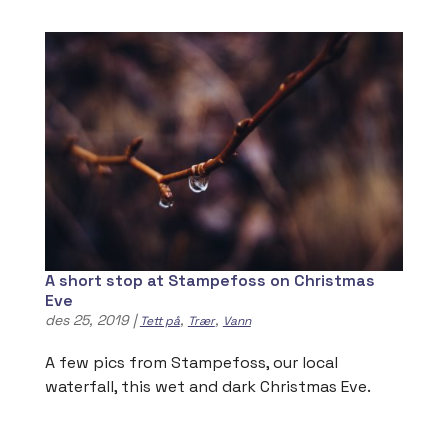
A short stop at Stampefoss on Christmas
Eve
des 25, 2019
|
,
,
Tett på
Trær
Vann
A few pics from Stampefoss, our local
waterfall, this wet and dark Christmas Eve.