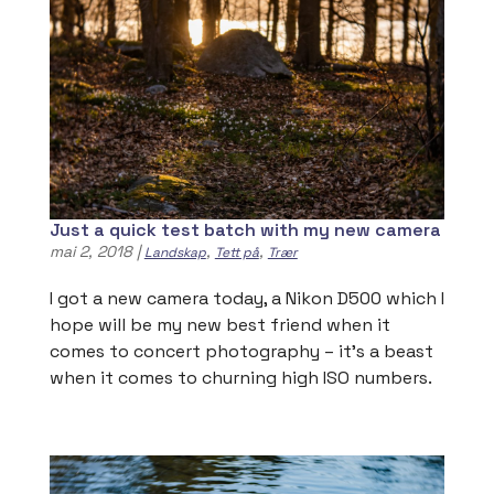
Just a quick test batch with my new camera
mai 2, 2018
|
,
,
Landskap
Tett på
Trær
I got a new camera today, a Nikon D500 which I
hope will be my new best friend when it
comes to concert photography – it’s a beast
when it comes to churning high ISO numbers.