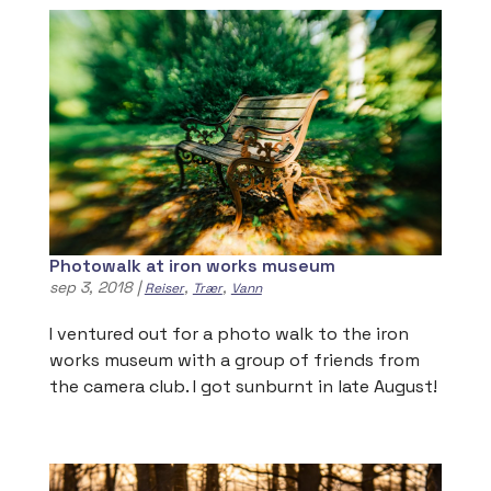
Photowalk at iron works museum
sep 3, 2018
|
,
,
Reiser
Trær
Vann
I ventured out for a photo walk to the iron
works museum with a group of friends from
the camera club. I got sunburnt in late August!