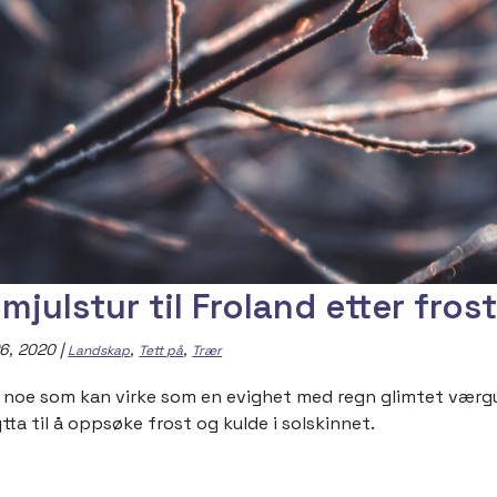
mjulstur til Froland etter fros
6, 2020
|
,
,
Landskap
Tett på
Trær
r noe som kan virke som en evighet med regn glimtet værgude
tta til å oppsøke frost og kulde i solskinnet.