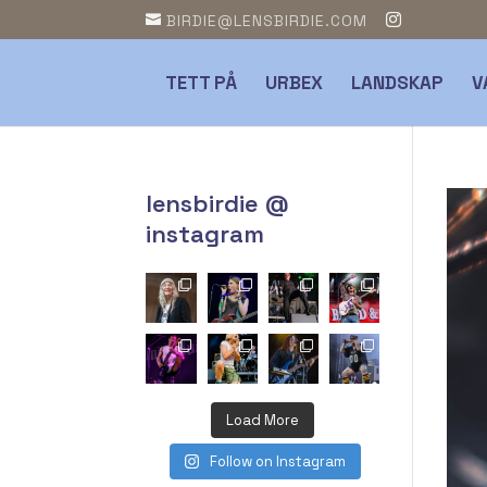
BIRDIE@LENSBIRDIE.COM
TETT PÅ
URBEX
LANDSKAP
V
lensbirdie @
instagram
Load More
Follow on Instagram