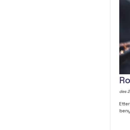
Ro
des 2
Ette
beny