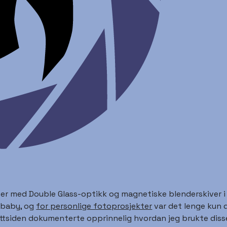
 med Double Glass-optikk og magnetiske blenderskiver i 20
sbaby, og
for personlige fotoprosjekter
var det lenge kun d
tsiden dokumenterte opprinnelig hvordan jeg brukte disse