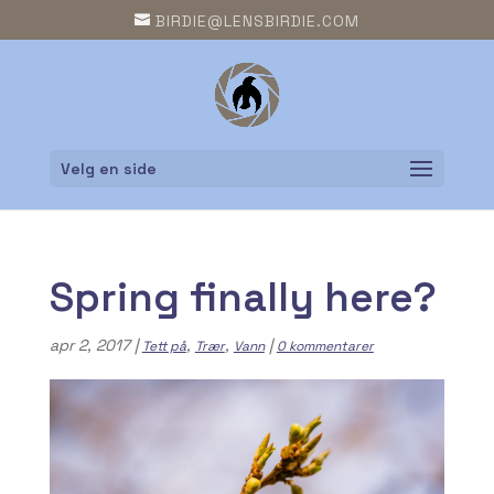
BIRDIE@LENSBIRDIE.COM
Velg en side
Spring finally here?
apr 2, 2017
|
,
,
|
Tett på
Trær
Vann
0 kommentarer