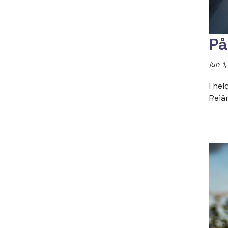
På
jun 1
I he
Reiå