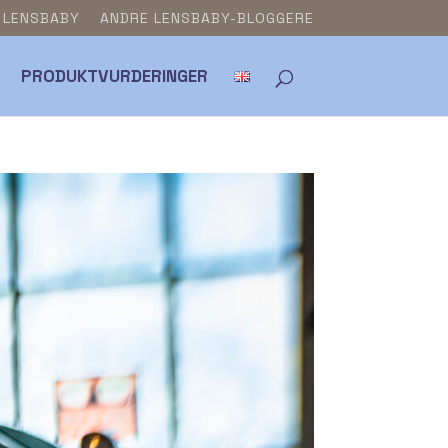
& LENSBABY
ANDRE LENSBABY-BLOGGERE
PRODUKTVURDERINGER