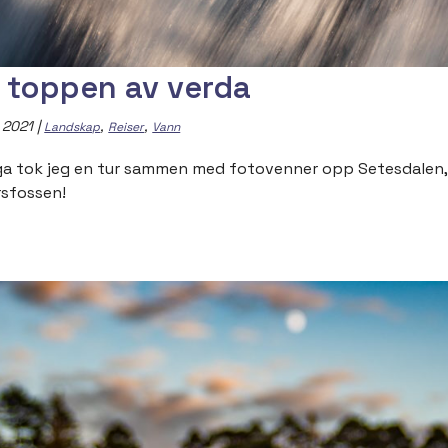
 toppen av verda
, 2021
|
,
,
Landskap
Reiser
Vann
lga tok jeg en tur sammen med fotovenner opp Setesdalen, t
rsfossen!