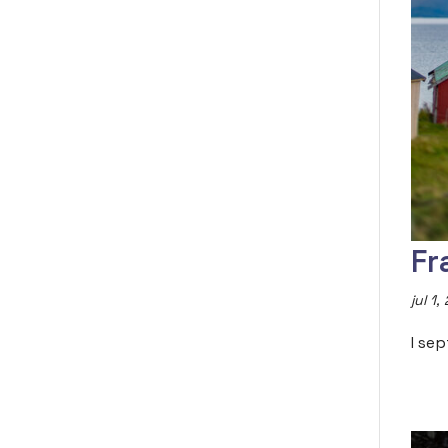
Fr
jul 1,
I se