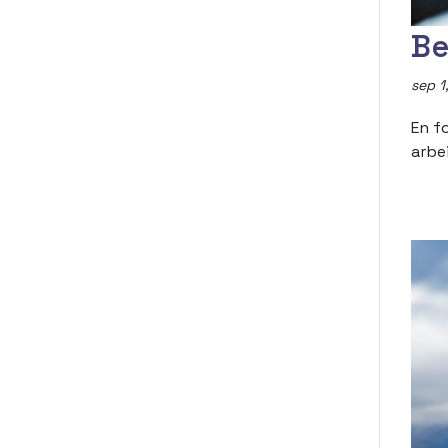
Be
sep 1
En f
arbe