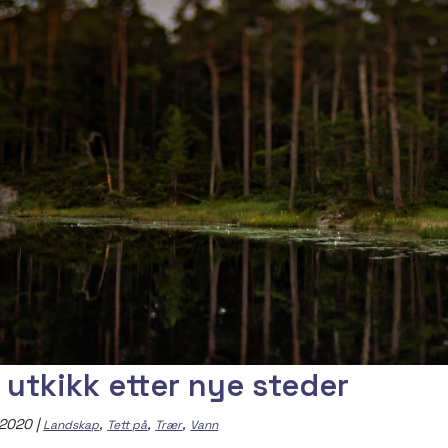
 utkikk etter nye steder
, 2020
|
,
,
,
Landskap
Tett på
Trær
Vann