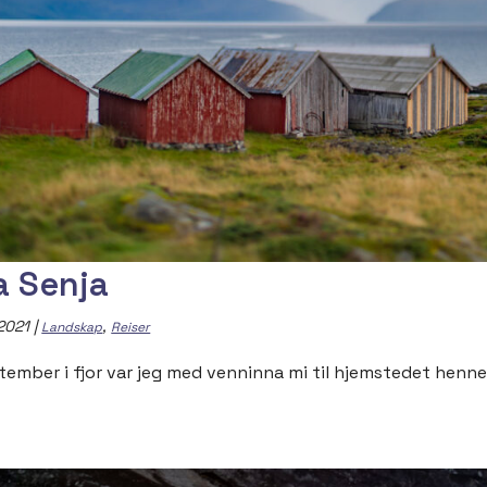
a Senja
 2021
|
,
Landskap
Reiser
ptember i fjor var jeg med venninna mi til hjemstedet hennes