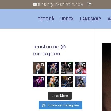
BIRDIE@LENSBIRDIE.COM
TETT PÅ
URBEX
LANDSKAP
V
lensbirdie @
instagram
Load More
Follow on Instagram