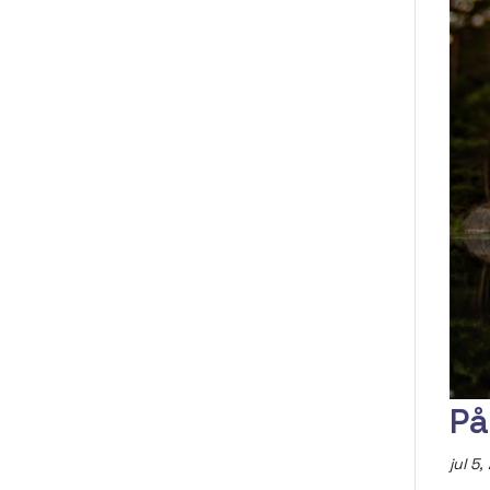
På
jul 5