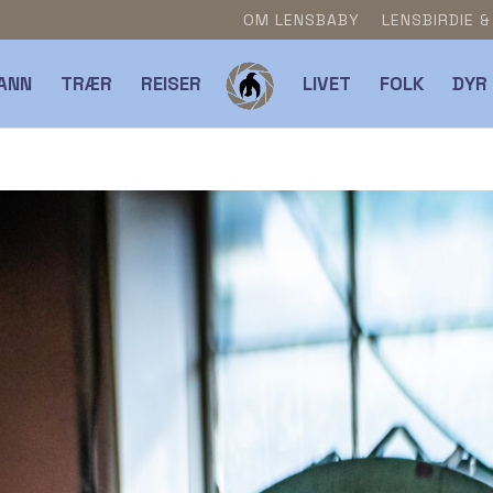
OM LENSBABY
LENSBIRDIE 
ANN
TRÆR
REISER
LIVET
FOLK
DYR