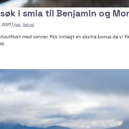
søk i smia til Benjamin og Mo
, 2021
|
,
Folk
Tett på
otoutflukt med venner fikk innlagt en ekstra bonus da vi f
id.