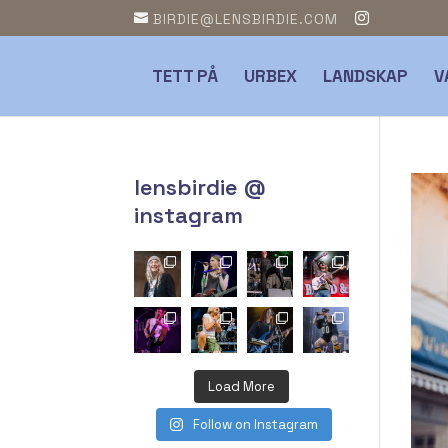
BIRDIE@LENSBIRDIE.COM
TETT PÅ
URBEX
LANDSKAP
V
lensbirdie @
instagram
Load More
Follow on Instagram