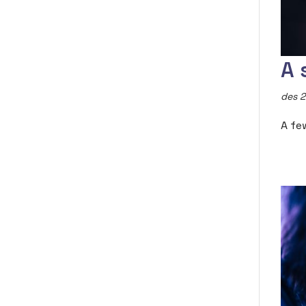
A 
des 2
A fe